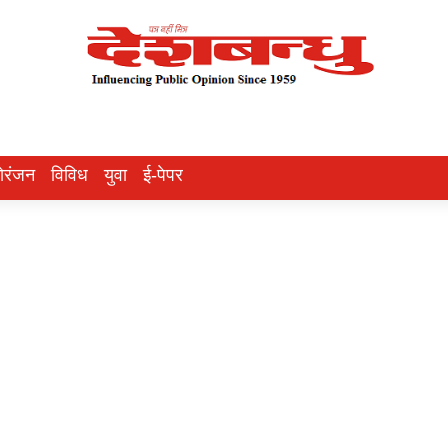
ोरंजन
विविध
युवा
ई-पेपर