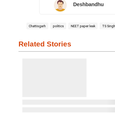
Deshbandhu
Chattisgarh
politics
NEET paper leak
TS Sing
Related Stories