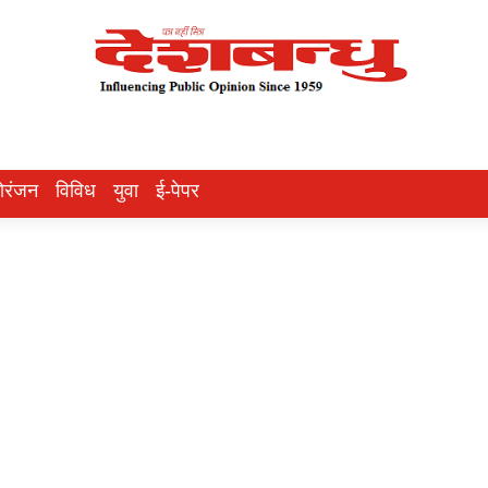
ोरंजन
विविध
युवा
ई-पेपर