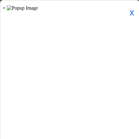
x
Advertisement
Home
»
आलेख »
आठवां अजूबा रचते...
आठवां अजूबा रचते महामानव-विश्वगुरु