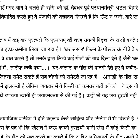
एँ मगर आग पे चलते ही रहेंगे' को डॉ. देवधर पूर्व प्रधानमंत्री अटल बिहार
्रतिपादित करते हुए वे पंजाबी की कहावत लिखते हैं कि 'ऊँट न रुन्ने, बोरे रून
ब में कई बार प्रत्यक्षे किं प्रमाणम् की तरह उनकी विद्वत्ता के साक्षी बन
 इश्क कमीना लिखा जा रहा है। 'घर संसार' फ़िल्म के पोस्टर के नीचे वे
ात करते हैं तो उनके द्वारा लिखे कई गीतों की याद दिला देते हैं जैसे 'कजर
शारों में', 'तारीफ करूँ क्या'...। 'घर-संसार' के गीत की बानगी देते हुए वे
 जितना समेट सकते हैं सब चीज़ों को समेटते जा रहे हैं। 'अनाड़ी' के गीत 
ाणी में झलकती है लेकिन व्यवहार में वे किसी को कमतर नहीं आँकते। वे इस
त की व्याख्या उतनी ही लयात्मकता से की गई है। कहीं भी यह लय टूटती न
सामाजिक परिवेश में होते बदलाव कैसे साहित्य और सिनेमा में भी दिखते हैं,
ूरदास के पद भी कि 'खेलत में कऊ काको गुसइयाँ' यानी खेल में कोई किसी का स
है' के गीत को याद करते हुए कहते हैं कि साहिर लुधियानवी के गीत अपने 