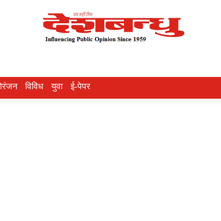
ोरंजन
विविध
युवा
ई-पेपर