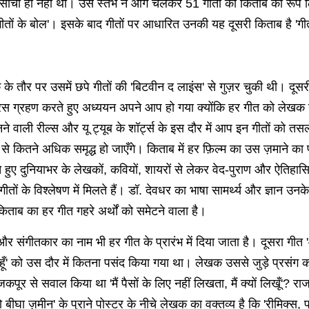
ी सोचा ही नहीं था। उस स्तंभ ने आगे चलकर 51 गीतों की किताब का रूप 
ों के बोल'। इसके बाद गीतों पर आधारित उनकी यह दूसरी किताब है 'गीत फ़
तौर पर उसमें छपे गीतों की 'बिटवीन द लाइंस' से गुज़र चुकी थी। दूसर
ग्रहण करते हुए अध्ययन अपने आप हो गया क्योंकि हर गीत को लेखक ने 
ने वाली रील्स और यू ट्यूब के शॉर्ट्स के इस दौर में आप इन गीतों को तस
से कितने अधिक समृद्ध हो जाएँगे। किताब में हर ​फ़िल्म का उस ज़माने का
 हुए दुनियाभर के लेखकों, कवियों, शायरों से लेकर वेद-पुराण और ऐतिहासिक
 गीतों के विश्लेषण में मिलते हैं। डॉ. देवधर का भाषा सामर्थ्य और ज्ञान उन
ाब का हर गीत गहरे अर्थों को समेटने वाला है।
र और संगीतकार का नाम भी हर गीत के प्रारंभ में दिया जाता है। दूसरा गीत 'आ
हूँ' को उस दौर में कितना पसंद किया गया था। लेखक उससे जुड़े प्रसंग क
जकपूर से सवाल किया था 'मैं पैसों के लिए नहीं लिखता, मैं क्यों लिखूँ'? रा
दो बीघा ज़मीन' के पुराने पोस्टर के नीचे लेखक का वक्तव्य है कि 'रीमिक्स, 