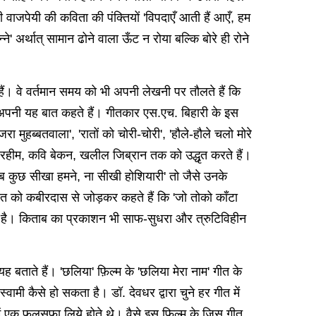
ी वाजपेयी की कविता की पंक्तियों 'विपदाएँ आती हैं आएँ, हम
्ने' अर्थात् सामान ढोने वाला ऊँट न रोया बल्कि बोरे ही रोने
ते हैं। वे वर्तमान समय को भी अपनी लेखनी पर तौलते हैं कि
 अपनी यह बात कहते हैं। गीतकार एस.एच. बिहारी के इस
ा मुहब्बतवाला', 'रातों को चोरी-चोरी', 'हौले-हौले चलो मोरे
 कबीर-रहीम, कवि बेकन, खलील जिब्रान तक को उद्धृत करते हैं।
'सब कुछ सीखा हमने, ना सीखी होशियारी' तो जैसे उनके
 गीत को कबीरदास से जोड़कर कहते हैं कि 'जो तोको काँटा
हीं है। किताब का प्रकाशन भी साफ-सुधरा और त्रुटिविहीन
 यह बताते हैं। 'छलिया' फ़िल्म के 'छलिया मेरा नाम' गीत के
्वामी कैसे हो सकता है। डॉ. देवधर द्वारा चुने हर गीत में
में एक फलसफा लिये होते थे। वैसे इस फ़िल्म के जिस गीत