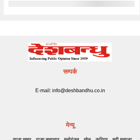
सम्पर्क
E-mail:
info@deshbandhu.co.in
मेन्यू
ताज़ा खबर
राज्य समाचार
मनोरंजन
खेल
करियर
मूवी मसाला